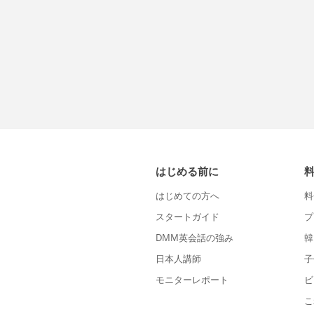
はじめる前に
はじめての方へ
料
スタートガイド
プ
DMM英会話の強み
韓
日本人講師
子
モニターレポート
ビ
こ