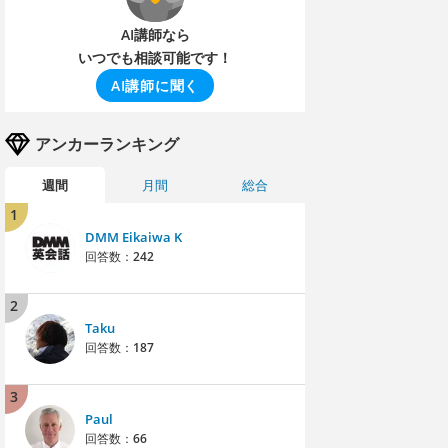
AI講師なら
いつでも相談可能です！
AI講師に聞く
アンカーランキング
週間
月間
総合
1
DMM Eikaiwa K
回答数：
242
2
Taku
回答数：
187
3
Paul
回答数：
66