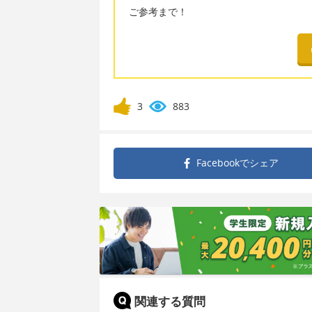
ご参考まで！
3
883
Facebookで
シェア
関連する質問