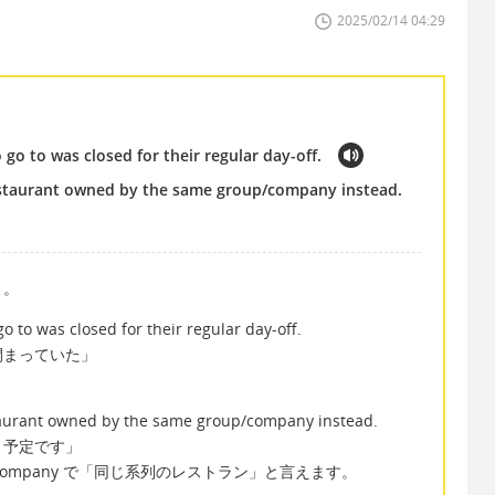
2025/02/14 04:29
go to was closed for their regular day-off.
estaurant owned by the same group/company instead.
よ。
 to was closed for their regular day-off.
閉まっていた」
。
taurant owned by the same group/company instead.
く予定です」
e group/company で「同じ系列のレストラン」と言えます。