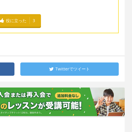
役に立った
3
Twitterで
ツイート