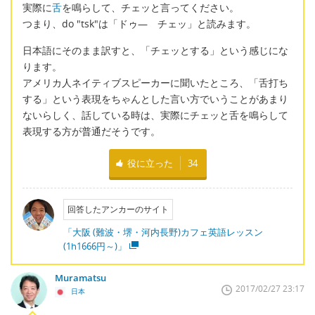
実際に
舌
を鳴らして、チェッと言ってください。
つまり、do "tsk"は「ドゥ― チェッ」と読みます。
日本語にそのまま訳すと、「チェッとする」という感じにな
ります。
アメリカ人ネイティブスピーカーに聞いたところ、「舌打ち
する」という表現をちゃんとした言い方でいうことがあまり
ないらしく、話している時は、実際にチェッと舌を鳴らして
表現する方が普通だそうです。
役に立った
34
回答したアンカーのサイト
「大阪 (難波・堺・河内長野)カフェ英語レッスン
(1h1666円～)」
Muramatsu
2017/02/27 23:17
日本