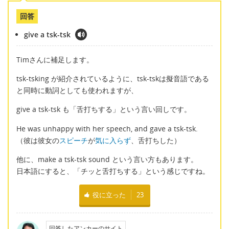
回答
give a tsk-tsk
Timさんに補足します。
tsk-tsking が紹介されているように、tsk-tskは擬音語である
と同時に動詞としても使われますが、
give a tsk-tsk も「舌打ちする」という言い回しです。
He was unhappy with her speech, and gave a tsk-tsk.
（彼は彼女の
スピーチ
が
気に入らず
、舌打ちした）
他に、make a tsk-tsk sound という言い方もあります。
日本語にすると、「チッと舌打ちする」という感じですね。
役に立った
23
回答したアンカーのサイト