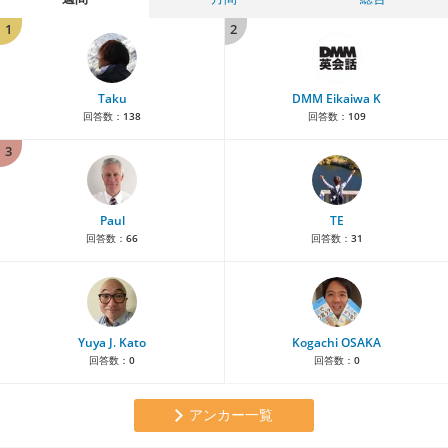
1
2
Taku
DMM Eikaiwa K
回答数：
138
回答数：
109
3
Paul
TE
回答数：
66
回答数：
31
Yuya J. Kato
Kogachi OSAKA
回答数：
0
回答数：
0
アンカー一覧