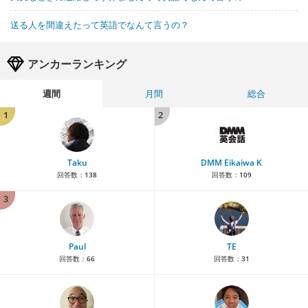
送る人を間違えたって英語でなんて言うの？
アンカーランキング
週間
月間
総合
1
2
Taku
DMM Eikaiwa K
回答数：
138
回答数：
109
3
Paul
TE
回答数：
66
回答数：
31