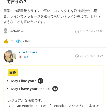
て言うの？
留学生の帰国後もラインで互いにコンタクトを取り続けたい場
合、ラインでメッセージを送ってもいい？ライン教えて。という
ようなことを言いたいです。
ASAKOさん
2017/01/27 14:05
21
21600
Yuki Ebihara
2017/01/28 11:25
日本
回答
May I line you?
May I have your line ID?
カジュアルな表現です。
You can google it! I will facebook it. といように、本来は