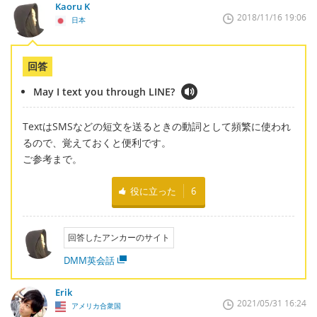
Kaoru K
2018/11/16 19:06
日本
回答
May I text you through LINE?
TextはSMSなどの短文を送るときの動詞として頻繁に使われ
るので、覚えておくと便利です。
ご参考まで。
役に立った
6
回答したアンカーのサイト
DMM英会話
Erik
2021/05/31 16:24
アメリカ合衆国