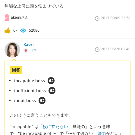
無能な上司に頭を悩ませている
akemiさん
2017/03/09 22:58
67
52086
Kaori
2017/06/28 02:40
日本
回答
incapable boss
inefficient boss
inept boss
このように言うこともできます。
"incapable" は「
役に立たない
、無能の」という意味
で、"be incapable of 〜" で「〜ができない、
能力
がない」