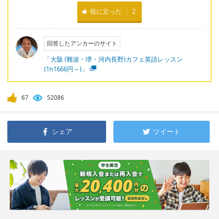
役に立った
2
回答したアンカーのサイト
「大阪 (難波・堺・河内長野)カフェ英語レッスン
(1h1666円～)」
67
52086
シェア
ツイート