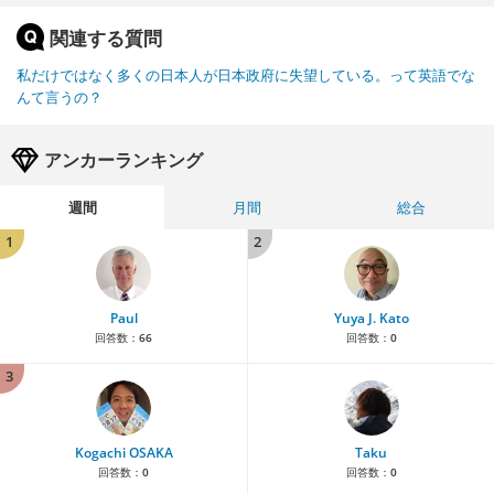
関連する質問
私だけではなく多くの日本人が日本政府に失望している。って英語でな
んて言うの？
アンカーランキング
週間
月間
総合
1
2
Paul
Yuya J. Kato
回答数：
66
回答数：
0
3
Kogachi OSAKA
Taku
回答数：
0
回答数：
0