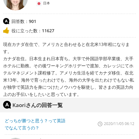
日本
回答数：
901
役に立った数：
11627
現在カナダ在住で、アメリカと合わせると在北米13年程になりま
す。
カナダ在住。日本生まれ日本育ち。大学で外国語学部卒業後、大手
ホテルに勤務。その後ワーキングホリデーで渡加、カレッジにてホ
テルマネジメント課程修了。アメリカ生活を経てカナダ移住、在北
米13年。海外で育ったわけでも、海外の大学を出たわけでもない私
が独学で英語力を身につけたノウハウを駆使し、皆さまの英語力向
上のお手伝いをしたいと思っています。
Kaoriさんの回答一覧
どっちが勝つと思う？って英語
2020/11/05 06:12
でなんて言うの？