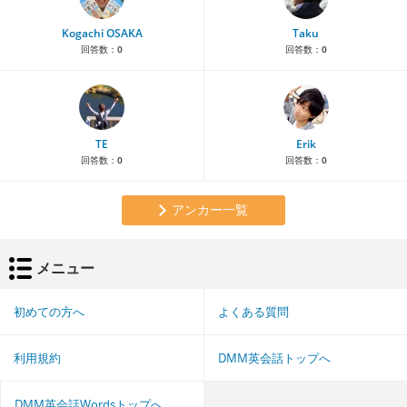
Kogachi OSAKA
Taku
回答数：
0
回答数：
0
TE
Erik
回答数：
0
回答数：
0
アンカー一覧
メニュー
初めての方へ
よくある質問
利用規約
DMM英会話トップへ
DMM英会話Wordsトップへ