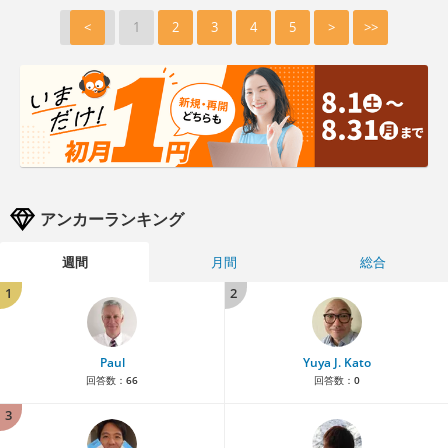
<
1
2
3
4
5
>
>>
アンカーランキング
週間
月間
総合
1
2
Paul
Yuya J. Kato
回答数：
66
回答数：
0
3