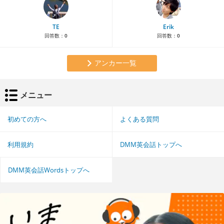
TE
Erik
回答数：
0
回答数：
0
アンカー一覧
メニュー
初めての方へ
よくある質問
利用規約
DMM英会話トップへ
DMM英会話Wordsトップへ