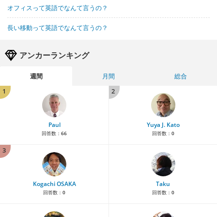
オフィスって英語でなんて言うの？
長い移動って英語でなんて言うの？
アンカーランキング
週間
月間
総合
1
2
Paul
Yuya J. Kato
回答数：
66
回答数：
0
3
Kogachi OSAKA
Taku
回答数：
0
回答数：
0