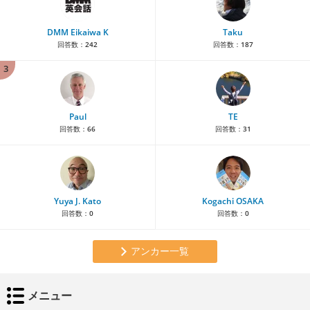
DMM Eikaiwa K
Taku
回答数：
242
回答数：
187
3
Paul
TE
回答数：
66
回答数：
31
Yuya J. Kato
Kogachi OSAKA
回答数：
0
回答数：
0
アンカー一覧
メニュー