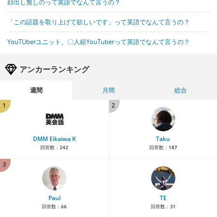
顔出し無しのって英語でなんて言うの？
「この話題を取り上げて欲しいです」って英語でなんて言うの？
YouTUberユニット、〇人組YouTuberって英語でなんて言うの？
アンカーランキング
週間
月間
総合
1
2
DMM Eikaiwa K
Taku
回答数：
242
回答数：
187
3
Paul
TE
回答数：
66
回答数：
31