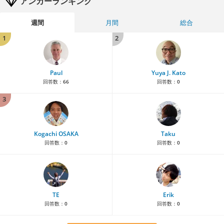
アンカーランキング
週間
月間
総合
1
2
Paul
Yuya J. Kato
回答数：
66
回答数：
0
3
Kogachi OSAKA
Taku
回答数：
0
回答数：
0
TE
Erik
回答数：
0
回答数：
0