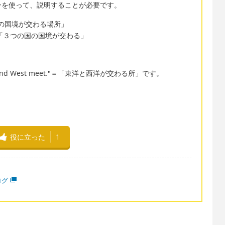
ンを使って、説明することが必要です。
=「３つの国の国境が交わる場所」
s meet＝「３つの国の国境が交わる」
st and West meet."＝「東洋と西洋が交わる所」です。
役に立った
1
ログ