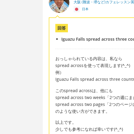
大阪 (難波・堺など)カフェレッスン
日本
回答
Iguazu Falls spread across three co
おっしゃられている内容は、私なら
spread acrossを使って表現します(
^_^
)
例）
Iguazu Falls spread across t
このspread acrossは、他にも
spread across two weeks「2つの
spread across two pages「2つ
のような使い方ができます。
以上です。
少しでも参考になれば幸いです(
^_^
)