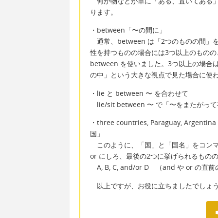
何か物などが単に「ある、置いてある」などと
ります。
・between「〜の間に」
通常、between は「2つのものの間
性を持つものの場合には3つ以上のものの
between を使いました。3つ以上の場
の中」という大きな視点で見た場合に使
・lie と between 〜 を合わせて
lie/sit between 〜 で「〜をま
・three countries, Paraguay, A
国」
このように、「国」と「国名」をコンマで
or にしろ、最後の2つに挙げられるもの
A, B, C, and/or D （and や 
以上ですが、お役に立ちましたでしょ