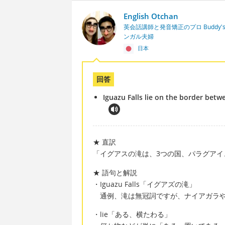
English Otchan
英会話講師と発音矯正のプロ Buddy's En
ンガル夫婦
日本
回答
Iguazu Falls lie on the border betw
★ 直訳
「イグアスの滝は、3つの国、パラグアイ
★ 語句と解説
・Iguazu Falls「イグアズの滝」
通例、滝は無冠詞ですが、ナイアガラやイ
・lie「ある、横たわる」