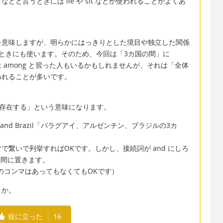
言うときには lie や sit などが使われることがよくあ
」を意味しますが、明らかにはっきりとした境目や独立した関係
ときにも使います。そのため、今回は「3カ国の間」に
合は among と習った人もいるかもしれませんが、それは「全体
われることが多いです。
たがって存在する」という意味になります。
rgentina and Brazil「パラグアイ、アルゼンチン、ブラジルの3カ
繋いで列挙すればOKです。しかし、接続詞が and にしろ
の間に置きます。
or の直前のコンマはあってもなくてもOKです）
うか。
役に立った
16