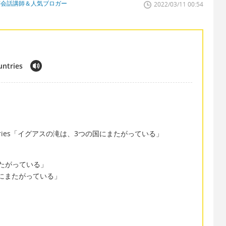
英会話講師＆人気ブロガー
2022/03/11 00:54
untries
hree countries「イグアスの滝は、3つの国にまたがっている」
週にまたがっている」
のページにまたがっている」