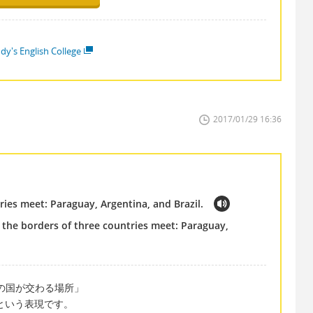
dy's English College
2017/01/29 16:36
ries meet: Paraguay, Argentina, and Brazil.
ch the borders of three countries meet: Paraguay,
=「３つの国が交わる場所」
るという表現です。