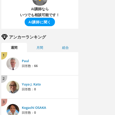
AI講師なら
いつでも相談可能です！
AI講師に聞く
アンカーランキング
週間
月間
総合
1
Paul
回答数：
66
2
Yuya J. Kato
回答数：
0
3
Kogachi OSAKA
回答数：
0