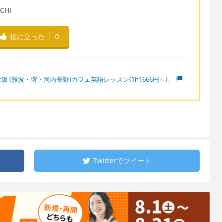
HI
役に立った
0
阪 (難波・堺・河内長野)カフェ英語レッスン(1h1666円～)」
Twitterで
ツイート