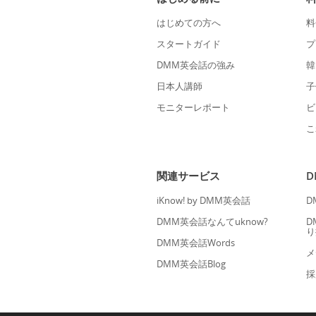
はじめての方へ
料
スタートガイド
プ
DMM英会話の強み
韓
日本人講師
子
モニターレポート
ビ
こ
関連サービス
iKnow! by DMM英会話
D
DMM英会話なんてuknow?
D
り
DMM英会話Words
メ
DMM英会話Blog
採