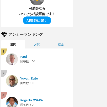
AI講師なら
いつでも相談可能です！
AI講師に聞く
アンカーランキング
週間
月間
総合
1
Paul
回答数：
66
2
Yuya J. Kato
回答数：
0
3
Kogachi OSAKA
回答数：
0