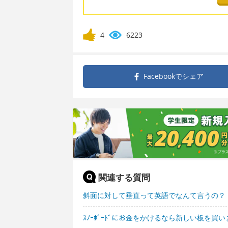
4
6223
Facebookで
シェア
関連する質問
斜面に対して垂直って英語でなんて言うの？
ｽﾉｰﾎﾞｰﾄﾞにお金をかけるなら新しい板を