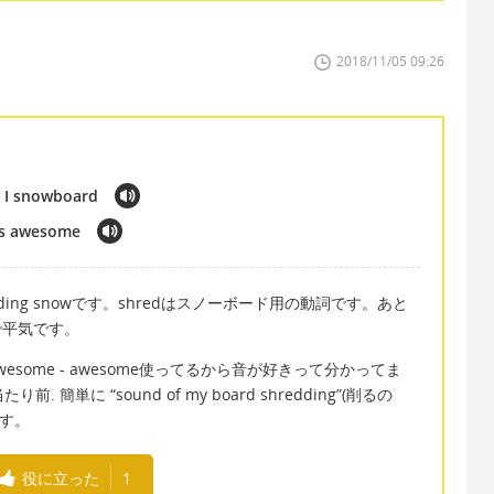
2018/11/05 09:26
n I snowboard
 is awesome
ding snowです。shredはスノーボード用の動詞です。あと
けで平気です。
ing is awesome - awesome使ってるから音が好きって分かってま
簡単に “sound of my board shredding”(削るの
ます。
役に立った
1