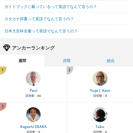
ガイドブックに載っているって英語でなんて言うの？
カタカナ辞書って英語でなんて言うの？
日本大百科全書って英語でなんて言うの？
アンカーランキング
週間
月間
総合
1
2
Paul
Yuya J. Kato
回答数：
66
回答数：
0
3
Kogachi OSAKA
Taku
回答数：
0
回答数：
0