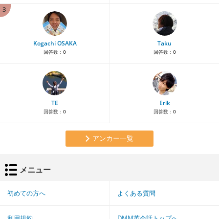
3
Kogachi OSAKA
Taku
回答数：
0
回答数：
0
TE
Erik
回答数：
0
回答数：
0
アンカー一覧
メニュー
初めての方へ
よくある質問
利用規約
DMM英会話トップへ