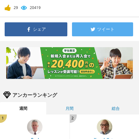
29
20419
シェア
ツイート
アンカーランキング
週間
月間
総合
1
2