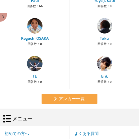
Paul
Yuya J. Kato
回答数：
66
回答数：
0
3
Kogachi OSAKA
Taku
回答数：
0
回答数：
0
TE
Erik
回答数：
0
回答数：
0
アンカー一覧
メニュー
初めての方へ
よくある質問