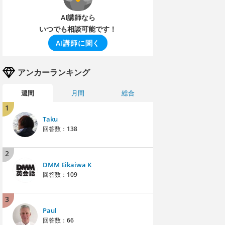
AI講師なら
いつでも相談可能です！
AI講師に聞く
アンカーランキング
週間
月間
総合
1
Taku
回答数：
138
2
DMM Eikaiwa K
回答数：
109
3
Paul
回答数：
66