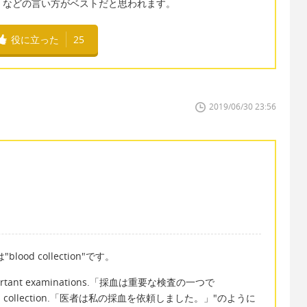
収する」などの言い方がベストだと思われます。
役に立った
25
2019/06/30 23:56
ood collection"です。
important examinations.「採血は重要な検査の一つで
 blood collection.「医者は私の採血を依頼しました。」"のように