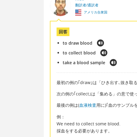
翻訳者/通訳者
アメリカ合衆国
回答
to draw blood
to collect blood
take a blood sample
最初の例の｢draw｣は「ひき出す､抜き取
次の例の｢collect｣は「集める」の意で使
最後の例は(
血液検査
用に)｢血のサンプル
例：
We need to collect some blood.
採血をする必要があります。