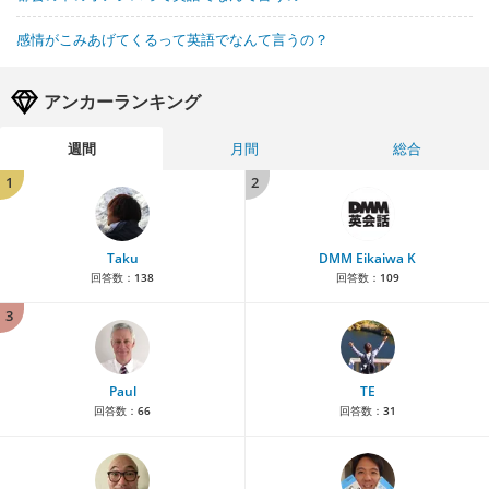
感情がこみあげてくるって英語でなんて言うの？
アンカーランキング
週間
月間
総合
1
2
Taku
DMM Eikaiwa K
回答数：
138
回答数：
109
3
Paul
TE
回答数：
66
回答数：
31