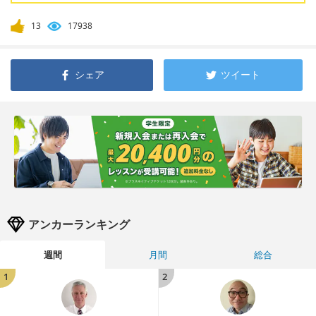
13
17938
シェア
ツイート
アンカーランキング
週間
月間
総合
1
2