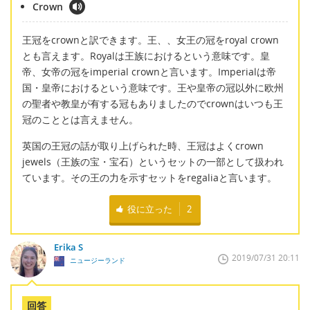
Crown
王冠をcrownと訳できます。王、、女王の冠をroyal crown
とも言えます。Royalは王族におけるという意味です。皇
帝、女帝の冠をimperial crownと言います。Imperialは帝
国・皇帝におけるという意味です。王や皇帝の冠以外に欧州
の聖者や教皇が有する冠もありましたのでcrownはいつも王
冠のこととは言えません。
英国の王冠の話が取り上げられた時、王冠はよくcrown
jewels（王族の宝・宝石）というセットの一部として扱われ
ています。その王の力を示すセットをregaliaと言います。
役に立った
2
Erika S
2019/07/31 20:11
ニュージーランド
回答