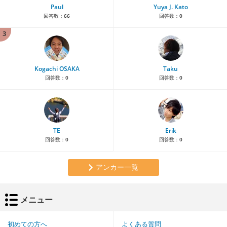
Paul
Yuya J. Kato
回答数：
66
回答数：
0
3
Kogachi OSAKA
Taku
回答数：
0
回答数：
0
TE
Erik
回答数：
0
回答数：
0
アンカー一覧
メニュー
初めての方へ
よくある質問