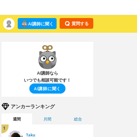
質問する
AI講師に聞く
AI講師なら
いつでも相談可能です！
AI講師に聞く
アンカーランキング
週間
月間
総合
1
Taku