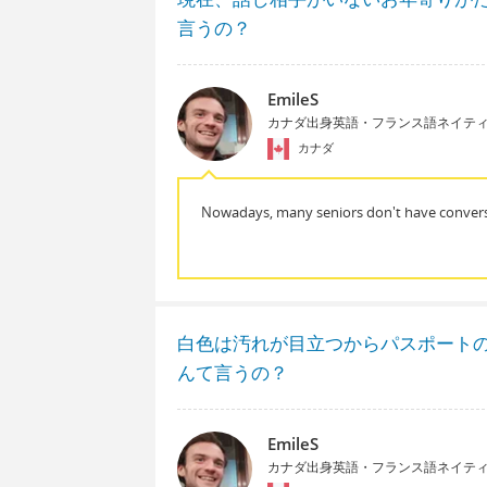
言うの？
EmileS
カナダ出身英語・フランス語ネイテ
カナダ
Nowadays, many seniors don't have convers
白色は汚れが目立つからパスポート
んて言うの？
EmileS
カナダ出身英語・フランス語ネイテ