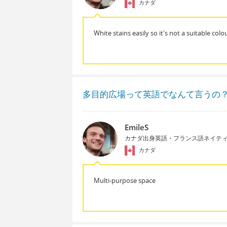
カナダ
White stains easily so it's not a suitable col
多目的広場って英語でなんて言うの
EmileS
カナダ出身英語・フランス語ネイテ
カナダ
Multi-purpose space