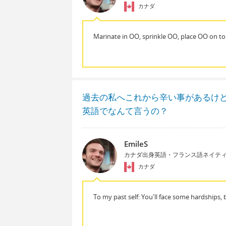
カナダ
Marinate in OO, sprinkle OO, place OO on to
過去の私へこれから辛い事があるけ
英語でなんて言うの？
EmileS
カナダ出身英語・フランス語ネイテ
カナダ
To my past self: You'll face some hardships