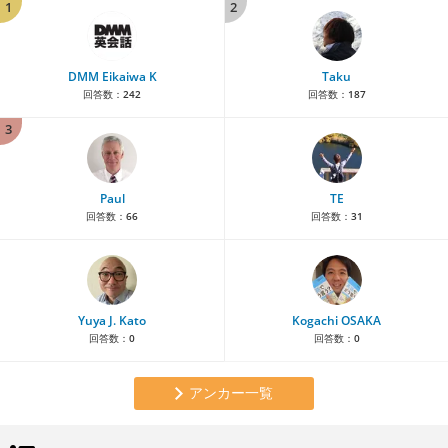
1
2
DMM Eikaiwa K
Taku
回答数：
242
回答数：
187
3
Paul
TE
回答数：
66
回答数：
31
Yuya J. Kato
Kogachi OSAKA
回答数：
0
回答数：
0
アンカー一覧