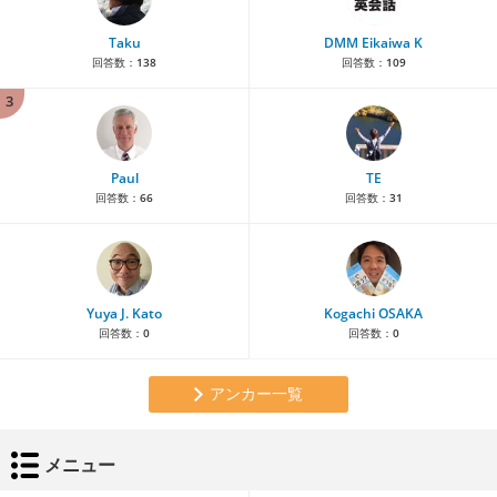
Taku
DMM Eikaiwa K
回答数：
138
回答数：
109
3
Paul
TE
回答数：
66
回答数：
31
Yuya J. Kato
Kogachi OSAKA
回答数：
0
回答数：
0
アンカー一覧
メニュー