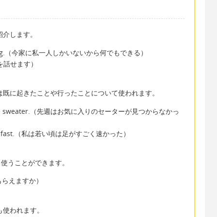
かご紹介します。
 do anything.（今家に私一人しかいないから何でもできる）
カ国語を話せます）
。過去形は既に起きたことや行ったことについて使われます。
 my favorite sweater.（先週はお気に入りのセーターが見つからなかっ
run very fast.（私は若い頃は足がすごく速かった）
にも使うことができます。
伝ってもらえますか）
きにも使われます。