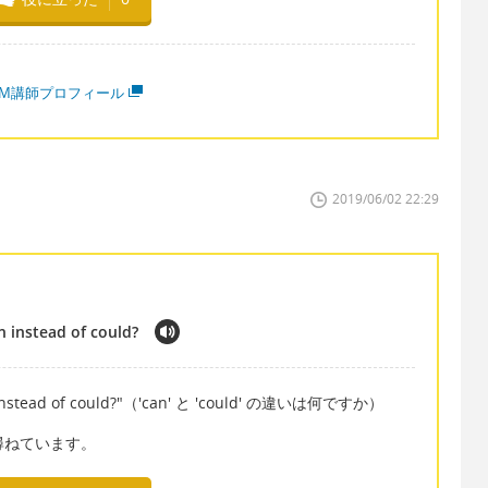
MM講師プロフィール
2019/06/02 22:29
n instead of could?
an instead of could?"（'can' と 'could' の違いは何ですか）
いて尋ねています。