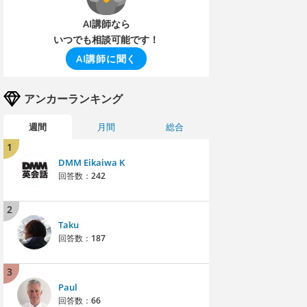
AI講師なら
いつでも相談可能です！
AI講師に聞く
アンカーランキング
週間
月間
総合
1
DMM Eikaiwa K
回答数：
242
2
Taku
回答数：
187
3
Paul
回答数：
66