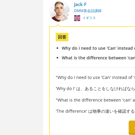
Jack F
DMM英会話講師
イギリス
回答
Why do i need to use 'Can' instead o
What is the difference between 'can
"Why do I need to use 'Can' inste
'Why do I' は、あることをしなけ
"What is the difference between 'c
'The difference' は物事の違いを確