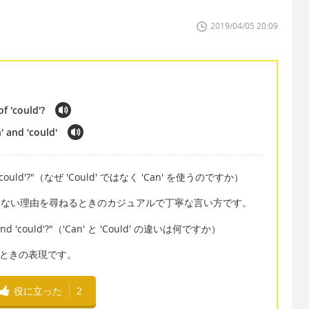
2019/04/05 20:09
f 'could'?
' and 'could'
ad of 'could'?"（なぜ 'Could' ではなく 'Can' を使うのですか）
ればならない理由を尋ねるときのカジュアルで丁寧な言い方です。
an' and 'could'?"（'Can' と 'Could' の違いは何ですか）
認するときの表現です。
役に立った
2