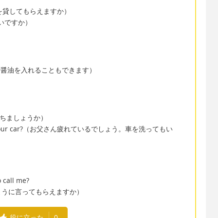
ase?（本を貸してもらえますか）
もいいですか）
。
ce!（もっと醤油を入れることもできます）
?（本を持ちましょうか）
n I wash your car?（お父さん疲れているでしょう。車を洗ってもい
o call me?
ように言ってもらえますか）
役に立った
0