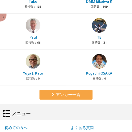
Taku
DMM Eikaiwa K
回答数：
138
回答数：
109
3
Paul
TE
回答数：
66
回答数：
31
Yuya J. Kato
Kogachi OSAKA
回答数：
0
回答数：
0
アンカー一覧
メニュー
初めての方へ
よくある質問