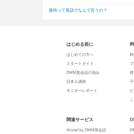
接待って英語でなんて言うの？
はじめる前に
はじめての方へ
料
スタートガイド
プ
DMM英会話の強み
韓
日本人講師
子
モニターレポート
ビ
こ
関連サービス
iKnow! by DMM英会話
D