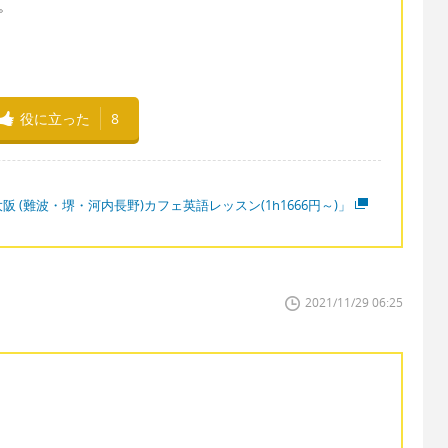
す。
役に立った
8
阪 (難波・堺・河内長野)カフェ英語レッスン(1h1666円～)」
2021/11/29 06:25