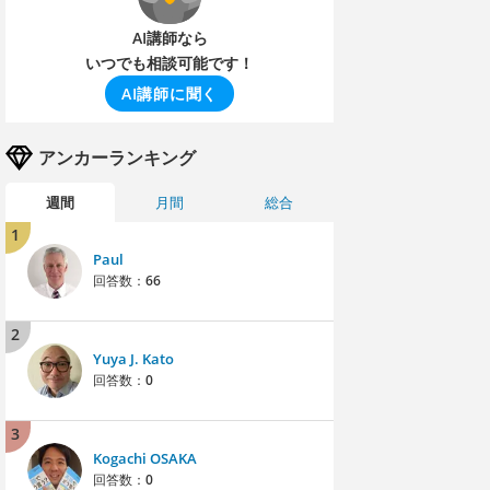
AI講師なら
いつでも相談可能です！
AI講師に聞く
アンカーランキング
週間
月間
総合
1
Paul
回答数：
66
2
Yuya J. Kato
回答数：
0
3
Kogachi OSAKA
回答数：
0