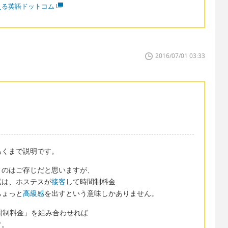
える英語ドットコム
2016/07/01 03:33
あくまで説明です。
うのはご存じだと思いますが、
素は、ホステスが
接客
して時間制料金
ちょっと
高級感
を出すという意味しかありません。
に「時間制料金」を組み合わせれば
す。