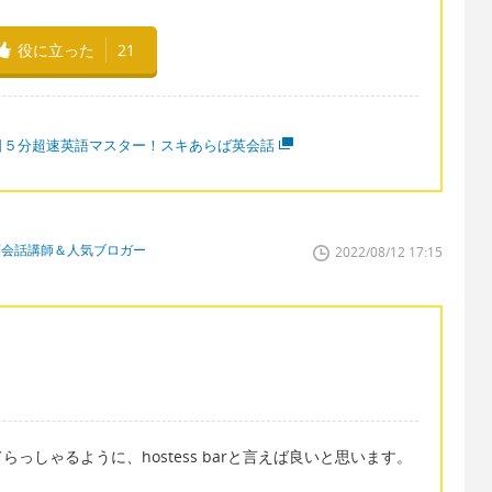
役に立った
21
日５分超速英語マスター！スキあらば英会話
英会話講師＆人気ブロガー
2022/08/12 17:15
しゃるように、hostess barと言えば良いと思います。