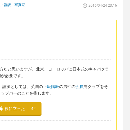
訳・翻訳、写真家
2016/04/24 23:16
近い言い方だと思いますが、北米、ヨーロッパに日本式のキャバクラ
明が必要です。
ーです。語源としては、英国の
上級階級
の男性の
会員
制クラブをそ
リップバーのことを指します。
役に立った
42