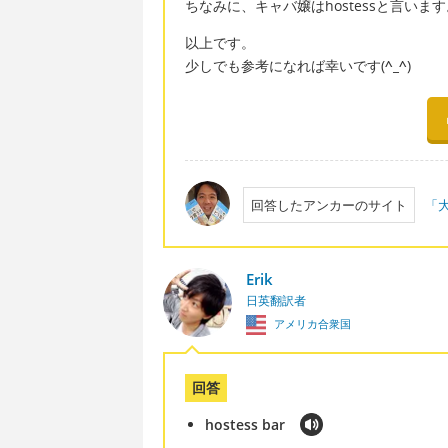
ちなみに、キャバ嬢はhostessと言いま
以上です。
少しでも参考になれば幸いです(
^_^
)
回答したアンカーのサイト
「大
Erik
日英翻訳者
アメリカ合衆国
回答
hostess bar