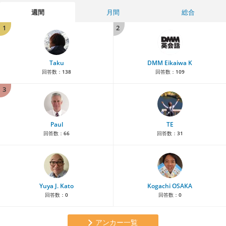
週間
月間
総合
1
2
Taku
DMM Eikaiwa K
回答数：
138
回答数：
109
3
Paul
TE
回答数：
66
回答数：
31
Yuya J. Kato
Kogachi OSAKA
回答数：
0
回答数：
0
アンカー一覧