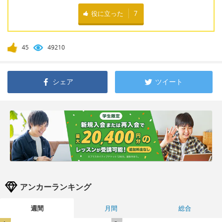
役に立った
7
45
49210
シェア
ツイート
アンカーランキング
週間
月間
総合