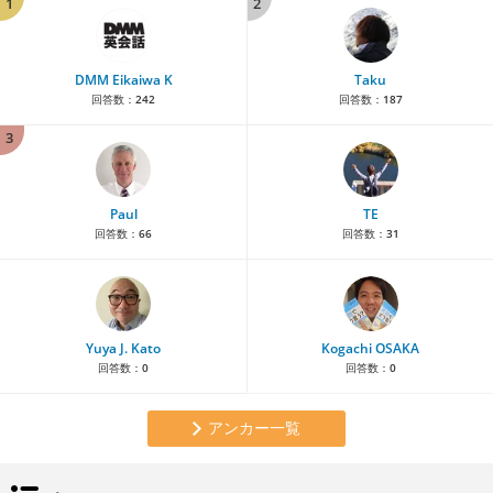
1
2
DMM Eikaiwa K
Taku
回答数：
242
回答数：
187
3
Paul
TE
回答数：
66
回答数：
31
Yuya J. Kato
Kogachi OSAKA
回答数：
0
回答数：
0
アンカー一覧