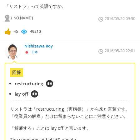
「リストラ」って英語ですか。
( NO NAME )
2016/05/20 09:30
45
49210
Nishizawa Roy
2016/05/20 22:01
日本
回答
restructuring
lay off
リストラは「restructuring（再構築）」から来た言葉です。
「従業員の解雇」だけに留まらないことにご注意ください。
「解雇する」ことは lay off と言います。
The company laid off 50 people.