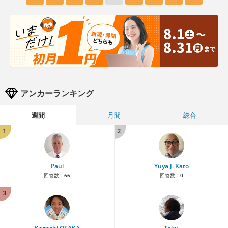
アンカーランキング
週間
月間
総合
1
2
Paul
Yuya J. Kato
回答数：
66
回答数：
0
3