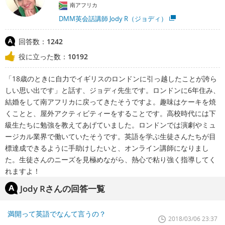
南アフリカ
DMM英会話講師 Jody R（ジョディ）
回答数：
1242
役に立った数：
10192
「18歳のときに自力でイギリスのロンドンに引っ越したことが誇ら
しい思い出です」と話す、ジョディ先生です。ロンドンに6年住み、
結婚をして南アフリカに戻ってきたそうですよ。趣味はケーキを焼
くことと、屋外アクティビティーをすることです。高校時代には下
級生たちに勉強を教えてあげていました。ロンドンでは演劇やミュ
ージカル業界で働いていたそうです。英語を学ぶ生徒さんたちが目
標達成できるように手助けしたいと、オンライン講師になりまし
た。生徒さんのニーズを見極めながら、熱心で粘り強く指導してく
れますよ！
Jody Rさんの回答一覧
満開って英語でなんて言うの？
2018/03/06 23:37