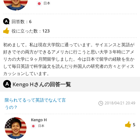
日本
回答数：
6
役に立った数：
123
初めまして。私は現在大学院に通っています。サイエンスと英語が
好きでその両方ができるアメリカに行こうと思い大学３年時にアメ
リカの大学に９ヶ月間留学しました。今は日本で留学の経験を生か
して毎日英語で科学論文を読んだり外国人の研究者の方々とディス
カッションしています。
Kengo Hさんの回答一覧
限られてるって英語でなんて言
2018/04/21 20:49
うの？
Kengo H
5
日本