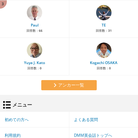
3
Paul
TE
回答数：
66
回答数：
31
Yuya J. Kato
Kogachi OSAKA
回答数：
0
回答数：
0
アンカー一覧
メニュー
初めての方へ
よくある質問
利用規約
DMM英会話トップへ