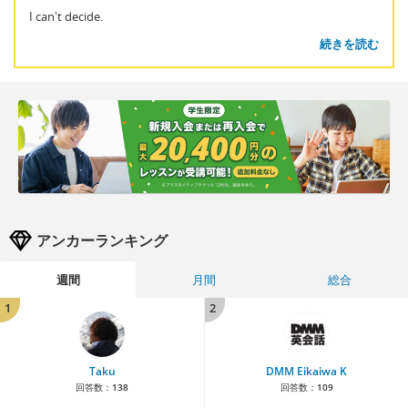
I can't decide.
続きを読む
アンカーランキング
週間
月間
総合
1
2
Taku
DMM Eikaiwa K
回答数：
138
回答数：
109