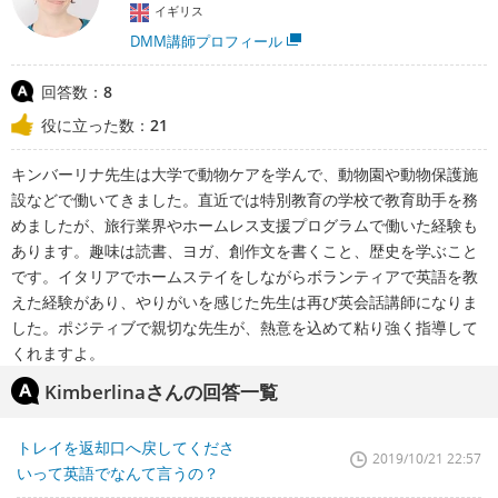
イギリス
DMM講師プロフィール
回答数：
8
役に立った数：
21
キンバーリナ先生は大学で動物ケアを学んで、動物園や動物保護施
設などで働いてきました。直近では特別教育の学校で教育助手を務
めましたが、旅行業界やホームレス支援プログラムで働いた経験も
あります。趣味は読書、ヨガ、創作文を書くこと、歴史を学ぶこと
です。イタリアでホームステイをしながらボランティアで英語を教
えた経験があり、やりがいを感じた先生は再び英会話講師になりま
した。ポジティブで親切な先生が、熱意を込めて粘り強く指導して
くれますよ。
Kimberlinaさんの回答一覧
トレイを返却口へ戻してくださ
2019/10/21 22:57
いって英語でなんて言うの？