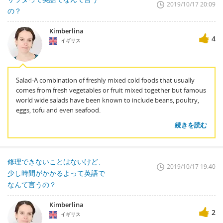
2019/10/17 20:09
の？
Kimberlina
4
イギリス
Salad-A combination of freshly mixed cold foods that usually
comes from fresh vegetables or fruit mixed together but famous
world wide salads have been known to include beans, poultry,
eggs, tofu and even seafood.
続きを読む
修理できないことはないけど、
2019/10/17 19:40
少し時間がかかるよって英語で
なんて言うの？
Kimberlina
2
イギリス