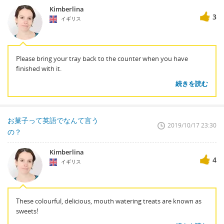
Kimberlina
3
イギリス
Please bring your tray back to the counter when you have
finished with it.
続きを読む
お菓子って英語でなんて言う
2019/10/17 23:30
の？
Kimberlina
4
イギリス
These colourful, delicious, mouth watering treats are known as
sweets!