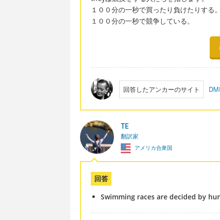
１００分の一秒で買ったり負けたりする
１００分の一秒で競争している。
回答したアンカーのサイト
D
TE
翻訳家
アメリカ合衆国
回答
Swimming races are decided by hun