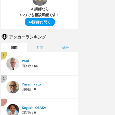
AI講師なら
いつでも相談可能です！
AI講師に聞く
アンカーランキング
週間
月間
総合
1
Paul
回答数：
66
2
Yuya J. Kato
回答数：
0
3
Kogachi OSAKA
回答数：
0