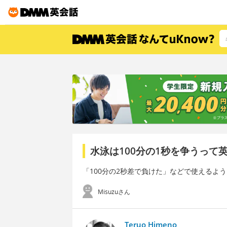
水泳は100分の1秒を争うって
「100分の2秒差で負けた」などで使えるよ
Misuzuさん
Teruo Himeno