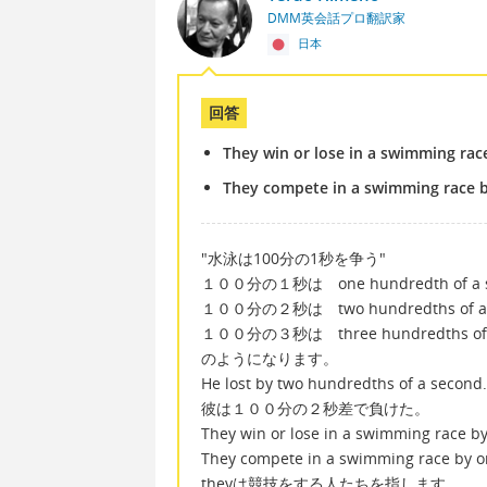
DMM英会話プロ翻訳家
日本
回答
They win or lose in a swimming rac
They compete in a swimming race 
"水泳は100分の1秒を争う"
１００分の１秒は one hundredth of a 
１００分の２秒は two hundredths of a 
１００分の３秒は three hundredths of 
のようになります。
He lost by two hundredths of a second.
彼は１００分の２秒差で負けた。
They win or lose in a swimming race b
They compete in a swimming race by o
theyは競技をする人たちを指します。