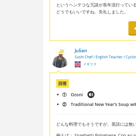
というヘンテコな冗談が長年流行ってい
どうでもいいですね、失礼しました。
Julian
Sushi Chef / English Teacher / Cycli
イギリス
回答
① Ozoni
② Traditional New Year's Soup wit
どんな料理でもそうですが、英語には無
例えば： Spaghetti Bolognese, Coq au vin