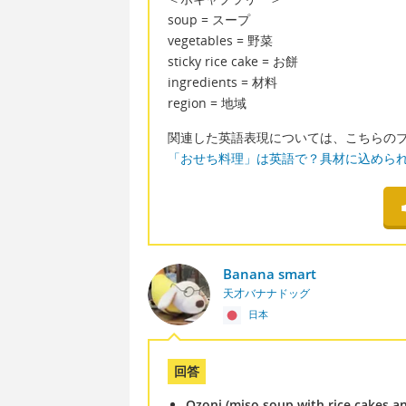
soup = スープ
vegetables = 野菜
sticky rice cake = お餅
ingredients = 材料
region = 地域
関連した英語表現については、こちらの
「おせち料理」は英語で？具材に込めら
Banana smart
天才バナナドッグ
日本
回答
Ozoni (miso soup with rice cakes a