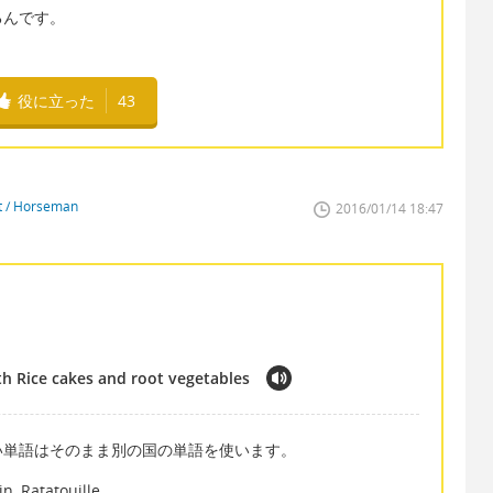
るんです。
役に立った
43
st / Horseman
2016/01/14 18:47
h Rice cakes and root vegetables
い単語はそのまま別の国の単語を使います。
, Ratatouille.