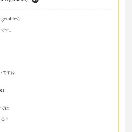
egetables)
とです。
白いですね
les
ーでは
てる？