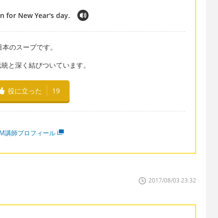
n for New Year's day.
だ日本のスープです。
伝統と深く結びついています。
役に立った
19
MM講師プロフィール
2017/08/03 23:32