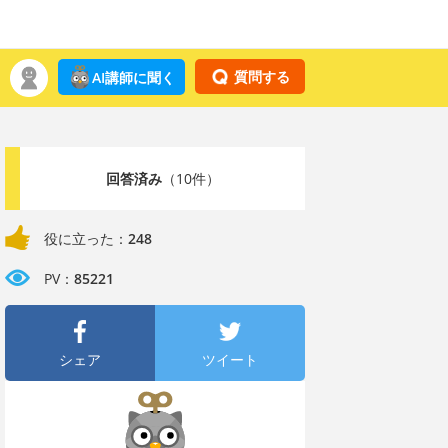
質問する
AI講師に聞く
回答済み
（10件）
役に立った：
248
PV：
85221
シェア
ツイート