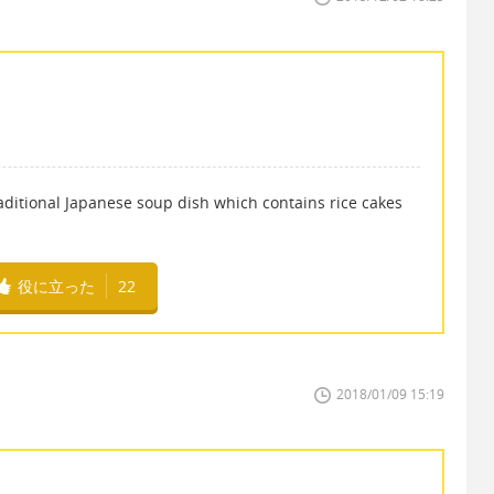
nal Japanese soup dish which contains rice cakes
役に立った
22
2018/01/09 15:19