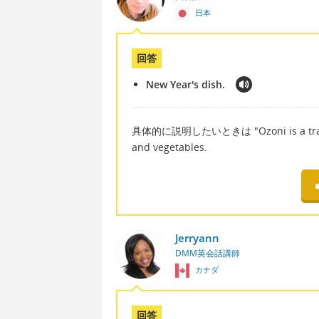
日本
回答
New Year's dish.
具体的に説明したいときは "Ozoni is a traditio
and vegetables.
Jerryann
DMM英会話講師
カナダ
回答