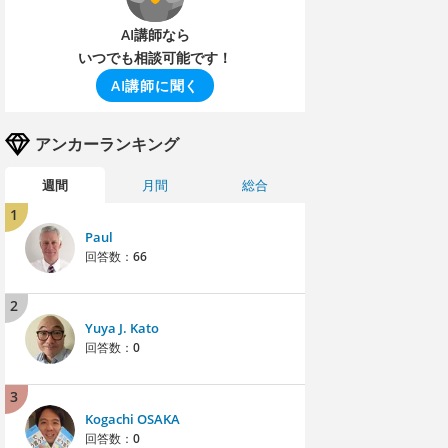
AI講師なら
いつでも相談可能です！
AI講師に聞く
アンカーランキング
週間
月間
総合
1
Paul
回答数：
66
2
Yuya J. Kato
回答数：
0
3
Kogachi OSAKA
回答数：
0