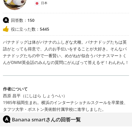
日本
回答数：
150
役に立った数：
5445
バナナドッグは体がバナナのふしぎな犬種。バナナドッグたちは英
語がとっても得意で、人のお手伝いをすることが大好き。そんなバ
ナナドッグたちの中で一番賢い、めがねが似合うバナナスマートく
んがDMM英会話のみんなの質問にがんばって答えるぞ！わんわん！
作者について
西原 昌平（にしはら しょうへい）
1985年福岡生まれ。横浜のインターナショナルスクールを卒業後、
タフツ大学・ボストン美術館付属学校に進学しました。
Banana smartさんの回答一覧