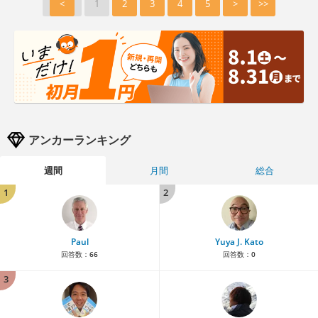
<
1
2
3
4
5
>
>>
アンカーランキング
週間
月間
総合
1
2
Paul
Yuya J. Kato
回答数：
66
回答数：
0
3