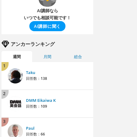
AI講師なら
いつでも相談可能です！
AI講師に聞く
アンカーランキング
週間
月間
総合
1
Taku
回答数：
138
2
DMM Eikaiwa K
回答数：
109
3
Paul
回答数：
66