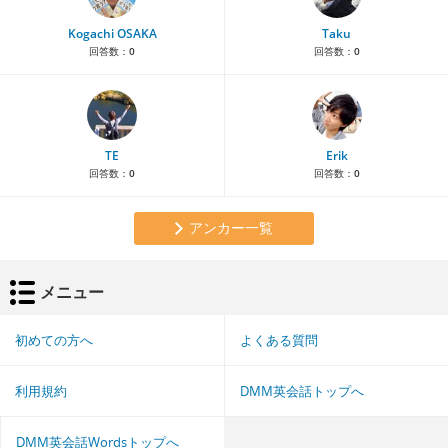
Kogachi OSAKA
Taku
回答数：
0
回答数：
0
TE
Erik
回答数：
0
回答数：
0
アンカー一覧
メニュー
初めての方へ
よくある質問
利用規約
DMM英会話トップへ
DMM英会話Wordsトップへ