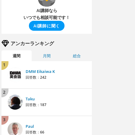
AI講師なら
いつでも相談可能です！
AI講師に聞く
アンカーランキング
週間
月間
総合
1
DMM Eikaiwa K
回答数：
242
2
Taku
回答数：
187
3
Paul
回答数：
66