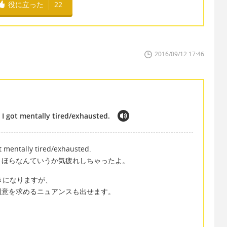
役に立った
22
2016/09/12 17:46
 I got mentally tired/exhausted.
t mentally tired/exhausted.
、ほらなんていうか気疲れしちゃったよ。
は響きになりますが、
同意を求めるニュアンスも出せます。