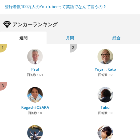
登録者数100万人のYouTuberって英語でなんて言うの？
アンカーランキング
週間
月間
総合
1
2
Paul
Yuya J. Kato
回答数：
51
回答数：
0
3
Kogachi OSAKA
Taku
回答数：
0
回答数：
0