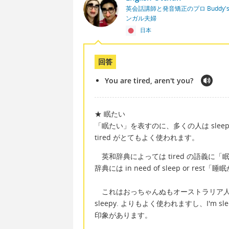
英会話講師と発音矯正のプロ Buddy's En
ンガル夫婦
日本
回答
You are tired, aren't you?
★ 眠たい
「眠たい」を表すのに、多くの人は sle
tired がとてもよく使われます。
英和辞典によっては tired の語義に
辞典には in need of sleep or r
これはおっちゃんぬもオーストラリア人の
sleepy. よりもよく使われますし、I'm
印象があります。