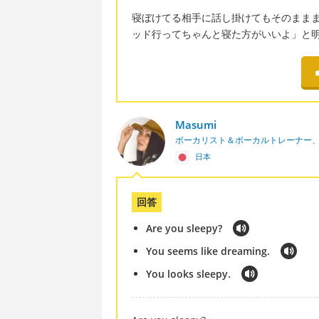
寝ぼけてる相手に話し掛けてもそのまま
ッド行ってちゃんと寝た方がいいよ」と
Masumi
ボーカリスト＆ボーカルトレーナー
日本
回答
Are you sleepy?
You seems like dreaming.
You looks sleepy.