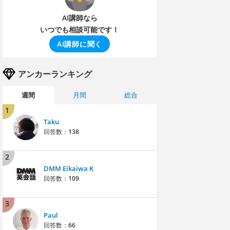
AI講師なら
いつでも相談可能です！
AI講師に聞く
アンカーランキング
週間
月間
総合
1
Taku
回答数：
138
2
DMM Eikaiwa K
回答数：
109
3
Paul
回答数：
66