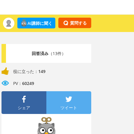
質問する
AI講師に聞く
回答済み
（13件）
役に立った：
149
PV：
60249
シェア
ツイート