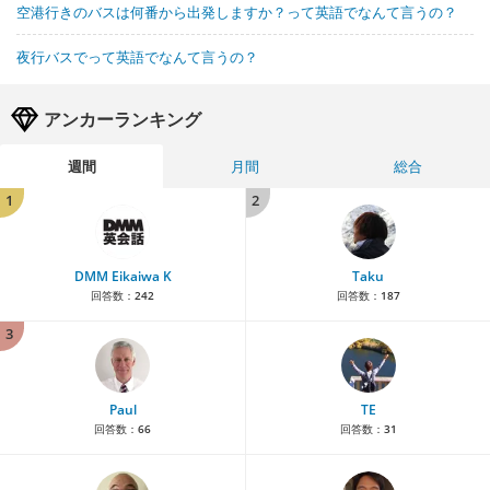
空港行きのバスは何番から出発しますか？って英語でなんて言うの？
夜行バスでって英語でなんて言うの？
アンカーランキング
週間
月間
総合
1
2
DMM Eikaiwa K
Taku
回答数：
242
回答数：
187
3
Paul
TE
回答数：
66
回答数：
31