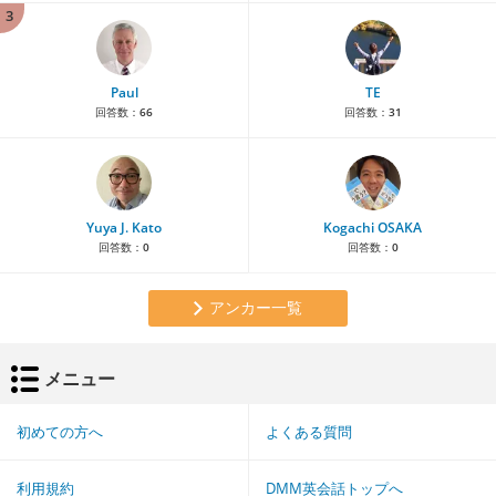
3
Paul
TE
回答数：
66
回答数：
31
Yuya J. Kato
Kogachi OSAKA
回答数：
0
回答数：
0
アンカー一覧
メニュー
初めての方へ
よくある質問
利用規約
DMM英会話トップへ