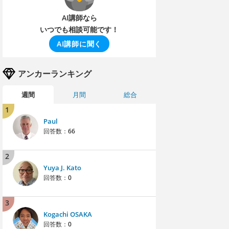
AI講師なら
いつでも相談可能です！
AI講師に聞く
アンカーランキング
週間
月間
総合
1
Paul
回答数：
66
2
Yuya J. Kato
回答数：
0
3
Kogachi OSAKA
回答数：
0