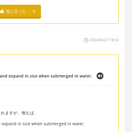
役に立った
4
2024/03/27 16:52
 and expand in size when submerged in water.
られますが、例えば、
d expand in size when submerged in water.