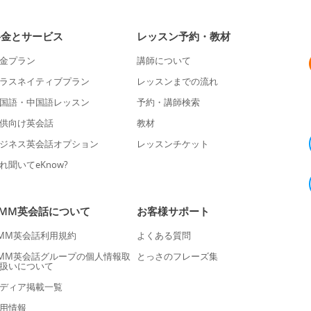
料金とサービス
レッスン予約・教材
金プラン
講師について
ラスネイティブプラン
レッスンまでの流れ
国語・中国語レッスン
予約・講師検索
供向け英会話
教材
ジネス英会話オプション
レッスンチケット
れ聞いてeKnow?
DMM英会話について
お客様サポート
MM英会話利用規約
よくある質問
MM英会話グループの個人情報取
とっさのフレーズ集
扱いについて
ディア掲載一覧
用情報