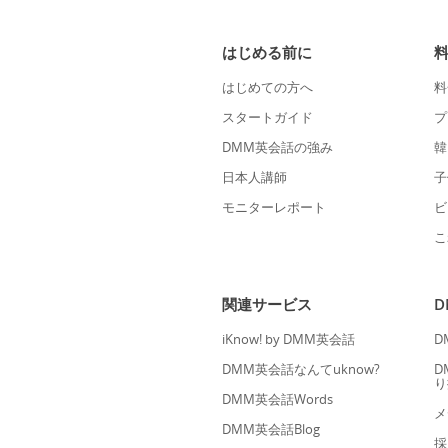
はじめる前に
はじめての方へ
料
スタートガイド
プ
DMM英会話の強み
韓
日本人講師
子
モニターレポート
ビ
こ
関連サービス
iKnow! by DMM英会話
D
DMM英会話なんてuknow?
D
り
DMM英会話Words
メ
DMM英会話Blog
採