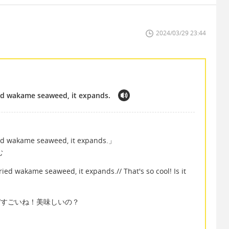
2024/03/29 23:44
ed wakame seaweed, it expands.
ed wakame seaweed, it expands.」
む
d wakame seaweed, it expands.// That's so cool! Is it
/すごいね！美味しいの？