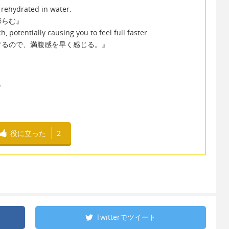
ehydrated in water.
膨らむ』
, potentially causing you to feel full faster.
するので、満腹感を早く感じる。』
す
役に立った
2
Twitterで
ツイート