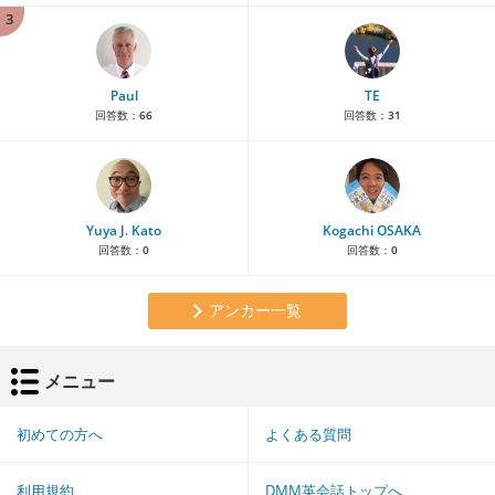
3
Paul
TE
回答数：
66
回答数：
31
Yuya J. Kato
Kogachi OSAKA
回答数：
0
回答数：
0
アンカー一覧
メニュー
初めての方へ
よくある質問
利用規約
DMM英会話トップへ