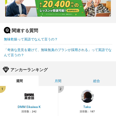
関連する質問
無味乾燥って英語でなんて言うの？
「奇抜な意見を避けて、無味無臭のプランが採用される」って英語でな
んて言うの？
アンカーランキング
週間
月間
総合
1
2
DMM Eikaiwa K
Taku
回答数：
242
回答数：
187