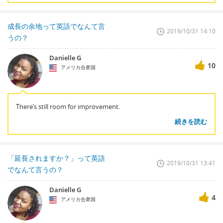
成長の余地って英語でなんて言
2019/10/31 14:10
うの？
Danielle G
10
アメリカ合衆国
There’s still room for improvement.
続きを読む
「延長されますか？」って英語
2019/10/31 13:41
でなんて言うの？
Danielle G
4
アメリカ合衆国