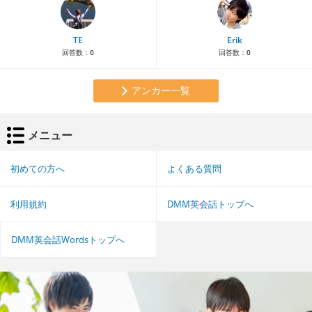
TE
Erik
回答数：
0
回答数：
0
アンカー一覧
メニュー
初めての方へ
よくある質問
利用規約
DMM英会話トップへ
DMM英会話Wordsトップへ