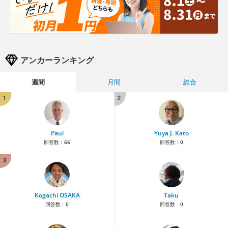
アンカーランキング
週間
月間
総合
1
2
Paul
Yuya J. Kato
回答数：
66
回答数：
0
3
Kogachi OSAKA
Taku
回答数：
0
回答数：
0