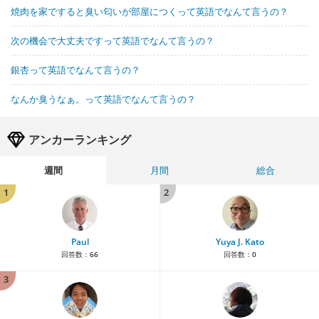
焼肉を家ですると臭い匂いが部屋につくって英語でなんて言うの？
次の機会で大丈夫ですって英語でなんて言うの？
銀杏って英語でなんて言うの？
なんか臭うなぁ。って英語でなんて言うの？
アンカーランキング
週間
月間
総合
1
2
Paul
Yuya J. Kato
回答数：
66
回答数：
0
3