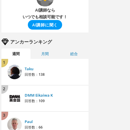
AI講師なら
いつでも相談可能です！
AI講師に聞く
アンカーランキング
週間
月間
総合
1
Taku
回答数：
138
2
DMM Eikaiwa K
回答数：
109
3
Paul
回答数：
66