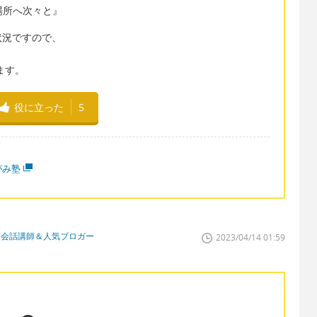
所から場所へ次々と』
状況ですので、
います。
役に立った
5
がみ塾
英会話講師＆人気ブロガー
2023/04/14 01:59