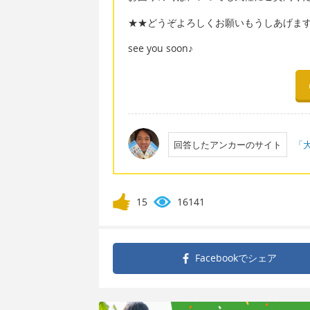
★★どうぞよろしくお願いもうしあげま
see you soon♪
回答したアンカーのサイト
「大
15
16141
Facebookで
シェア