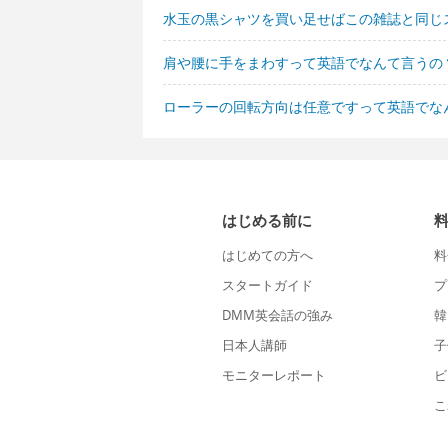
水玉の黒シャツを買い足せばこの雑誌と同じ
肩や腰に手をまわすって英語でなんて言うの
ローラーの回転方向は任意ですって英語でな
はじめる前に
はじめての方へ
料
スタートガイド
プ
DMM英会話の強み
韓
日本人講師
子
モニターレポート
ビ
こ