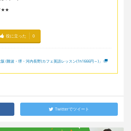
す★★
役に立った
0
阪 (難波・堺・河内長野)カフェ英語レッスン(1h1666円～)」
Twitterで
ツイート