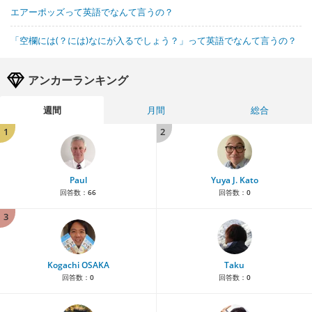
エアーポッズって英語でなんて言うの？
「空欄には(？には)なにが入るでしょう？」って英語でなんて言うの？
アンカーランキング
週間
月間
総合
1
2
Paul
Yuya J. Kato
回答数：
66
回答数：
0
3
Kogachi OSAKA
Taku
回答数：
0
回答数：
0