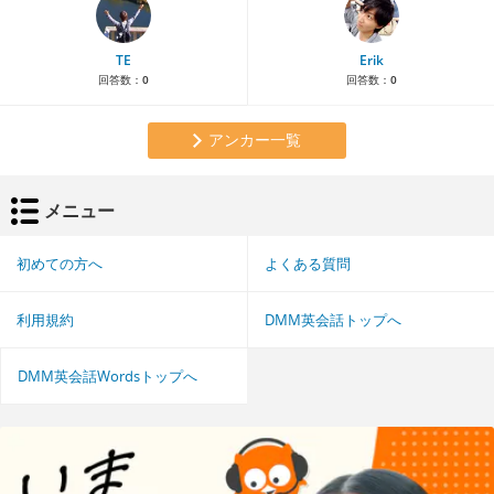
TE
Erik
回答数：
0
回答数：
0
アンカー一覧
メニュー
初めての方へ
よくある質問
利用規約
DMM英会話トップへ
DMM英会話Wordsトップへ