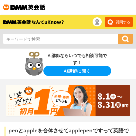
質問する
AI講師ならいつでも相談可能で
す！
AI講師に聞く
penとappleを合体させてapplepenですって英語で