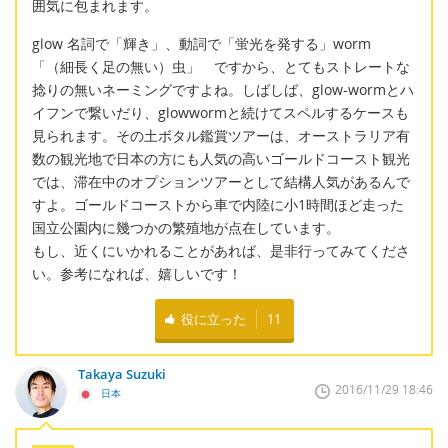
囲気に包まれます。
glow 名詞で「輝き」、動詞で「蛍光を発する」worm
「（細長く足の無い）虫」 ですから、とてもストレートな
捻りの無いネーミングですよね。しばしば、glow-wormとハ
イフンで繋いだり、glowwormと続けてスペルするケースも
見られます。その土ボタル鑑賞ツアーは、オーストラリア有
数の観光地で日本の方にも人気の高いゴールドコースト観光
では、滞在中のオプションツアーとして結構人気があるんで
すよ。ゴールドコーストから車で内陸に小1時間ほど走った
国立公園内に幾つかの繁殖地が点在しています。
もし、近くにいかれることがあれば、是非行ってみてくださ
い。参考になれば、嬉しいです！
役に立った
11
Takaya Suzuki
2016/11/29 18:46
日本