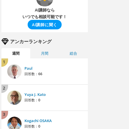
AI講師なら
いつでも相談可能です！
AI講師に聞く
アンカーランキング
週間
月間
総合
1
Paul
回答数：
66
2
Yuya J. Kato
回答数：
0
3
Kogachi OSAKA
回答数：
0