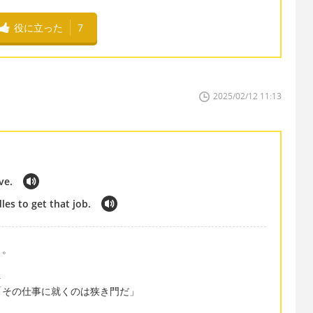
役に立った
7
2025/02/12 11:13
ive.
les to get that job.
よ。
.
「その仕事に就くのは狭き門だ」