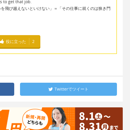
 to get that job.
ルを飛び越えないといけない」＝「その仕事に就くのは狭き門
役に立った
2
Twitterで
ツイート