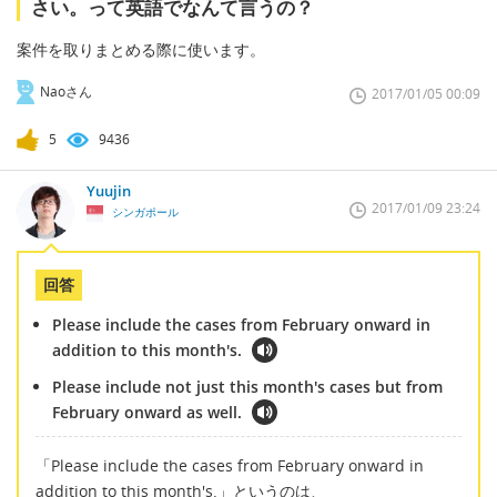
さい。って英語でなんて言うの？
案件を取りまとめる際に使います。
Naoさん
2017/01/05 00:09
5
9436
Yuujin
2017/01/09 23:24
シンガポール
回答
Please include the cases from February onward in
addition to this month's.
Please include not just this month's cases but from
February onward as well.
「Please include the cases from February onward in
addition to this month's.」というのは、