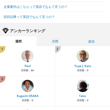
企業案件はこちらって英語でなんて言うの？
回目以降って英語でなんて言うの？
アンカーランキング
週間
月間
総合
1
2
Paul
Yuya J. Kato
回答数：
66
回答数：
0
3
Kogachi OSAKA
Taku
回答数：
0
回答数：
0