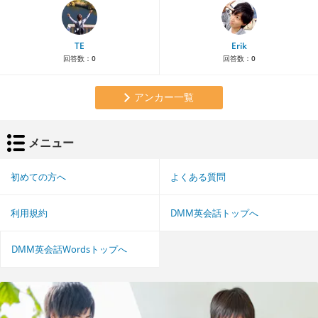
TE
Erik
回答数：
0
回答数：
0
アンカー一覧
メニュー
初めての方へ
よくある質問
利用規約
DMM英会話トップへ
DMM英会話Wordsトップへ