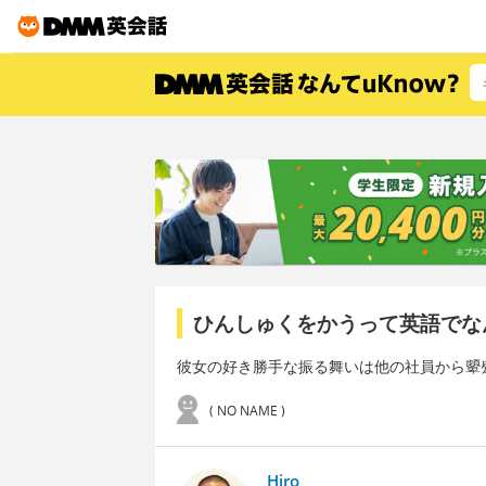
ひんしゅくをかうって英語でな
彼女の好き勝手な振る舞いは他の社員から顰
( NO NAME )
Hiro