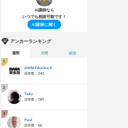
AI講師なら
いつでも相談可能です！
AI講師に聞く
アンカーランキング
週間
月間
総合
1
DMM Eikaiwa K
回答数：
242
2
Taku
回答数：
187
3
Paul
回答数：
66