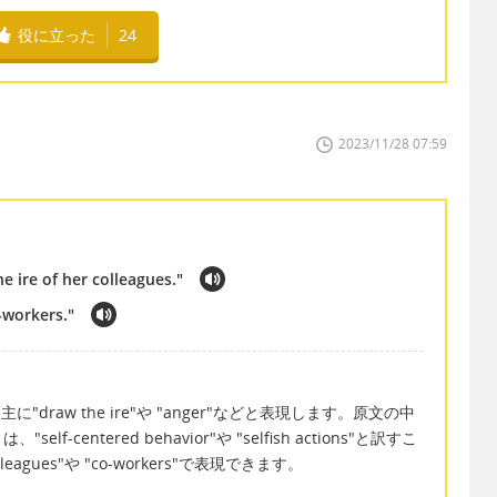
役に立った
24
2023/11/28 07:59
e ire of her colleagues."
-workers."
draw the ire"や "anger"などと表現します。原文の中
centered behavior"や "selfish actions"と訳すこ
ues"や "co-workers"で表現できます。