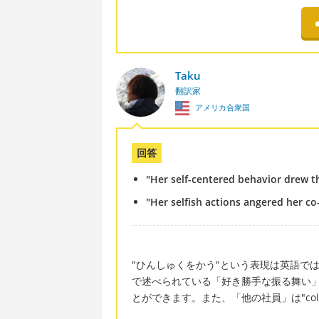
Taku
翻訳家
アメリカ合衆国
回答
"Her self-centered behavior drew th
"Her selfish actions angered her co
"ひんしゅくをかう"という表現は英語では主に"
で述べられている「好き勝手な振る舞い」は、"self-
とができます。また、「他の社員」は"colleag