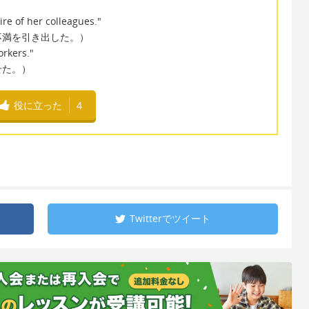
ire of her colleagues."
不満を引き出した。）
orkers."
せた。）
役に立った
4
Twitterで
ツイート