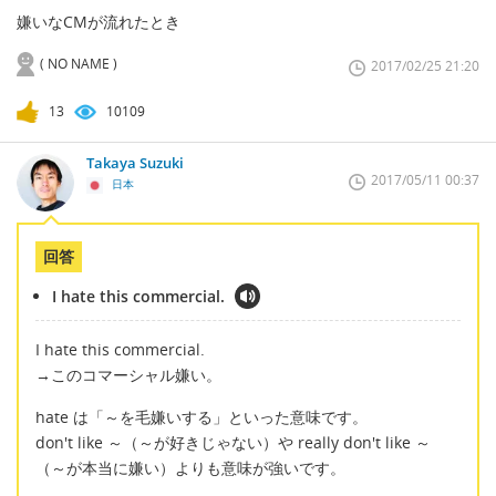
嫌いなCMが流れたとき
( NO NAME )
2017/02/25 21:20
13
10109
Takaya Suzuki
2017/05/11 00:37
日本
回答
I hate this commercial.
I hate this commercial.
→このコマーシャル嫌い。
hate は「～を毛嫌いする」といった意味です。
don't like ～（～が好きじゃない）や really don't like ～
（～が本当に嫌い）よりも意味が強いです。